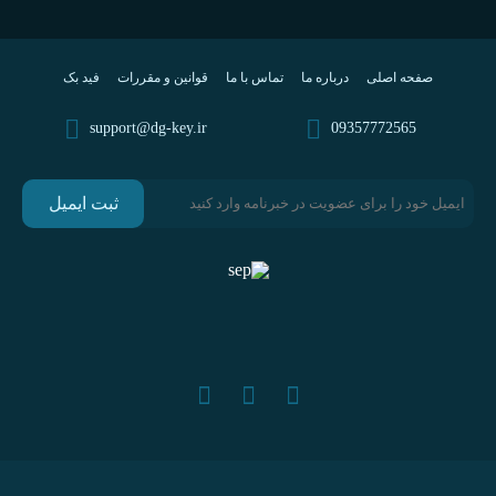
صفحه اصلی
درباره ما
تماس با ما
قوانین و مقررات
فید بک
support@dg-key.ir
09357772565
ثبت ایمیل