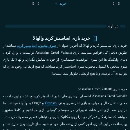
خرید
درباره
خرید بازی اساسینز کرید والهالا
خرید بازی اساسینز کرید والهالا که آخرین عنوان از
سری محبوب اساسینز کرید
میباشد از
طریق دیجی کی فراهم میباشد. بازی Assassins Creed Valhalla توانست با وارد کردن
دنیای وایکینگ ها این سری، موفقیت چشمگیری از خود به نمایش بگذارد. والهالا یک بازی
سوم شخص با گیمپلی محبوب سری اساسینز کرید میباشد که هیچ ارتفاعی وجود ندارد که
نتوانید به آن برسید و یا هیچ ارتشی جلودار شما نیست!
خرید بازی Assassins Creed Valhalla
Assassins Creed Valhalla ادامه ای بر بازی های اخیر اساسینز کرید میباشد و این ادامه به
معنی انتقال حال و هوای دو بازی آخر سری یعنی
Odyssey
و Origin به والهالا میباشد. ما
در این سه بازی آخر شاهد تغییراتی در سیستم گیمپلی بازی میباشیم و کاملا مشهود
میباشد که سازندگان تمرکز خود را روی مکانیک بازی و دنیاهای عظیم معطوف کرده اند.
یوبیسافت در این 3 بازی اخیر کمی از ریشه های خود و شبیه ساز تاریخ بودن خارج شد و