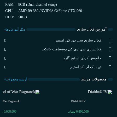
RAM:
8GB (Dual-channel setup)
GPU:
AMD R9 380 /NVIDIA GeForce GTX 960
HDD:
50GB
آموزش فعال سازی
دیگر آموزش ها
فعال سازی سی دی کی استیم
فعالسازی سی دی کی یوبیسافت کانکت
خاموش کردن استیم گارد
تهیه بک آپ کد استیم
محصولات مرتبط
آرشیو محصولات
f War Ragnarok
Diablo® IV
6,806,500
تومان
6,668,000
توم