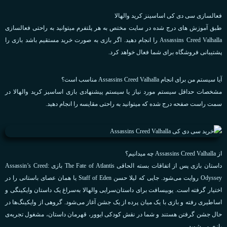
فعالسازی سی دی کی اساسینز کرید والهالا
طبق آموزش های درج شده در سایت مختص به هر پلتفرم میتوانید به راحتی فعالسازی
Assassins Creed Valhalla را انجام دهید. اگر بازی به صورت خرید مستقیم باشد بازی را
پشتیبانی فروشگاه برای شما فعال خواهد کرد.
آیا سیستم من برای انجام Assassins Creed Valhalla مناسب است؟
مشخصات حداقل سیستم مورد نیاز یا سیستم پیشنهادی بازی اساسیز کرید والهالا در
سمت راست صفحه درج شده که میتوانید به راحتی مقایسه را انجام دهید.
از Assassins Creed Valhalla چه میدانیم؟
داستان بازی پس از اتفاقات بسته الحاقی The Fate of Atlantis بازی Assassin’s Creed:
Odyssey روایت می‌شود. جایی که لیلا حسن Staff of Eden یا همان عصای باستانی را در
اختیار گرفته است. یوبیسافت برای داستان‌سرایی والهالا به‌سراغ یک داستان وایکینگی و
اساطیری رفته و بازی با یک میان پرده از یک جشن آغاز می‌شود. گروهی از وایکینگ‌ها در
حال جشن گرفتن هستند و شما در نقش کودکی ایوور، قهرمان داستان، مشغول تجربه‌ی
بازی می‌شوید.