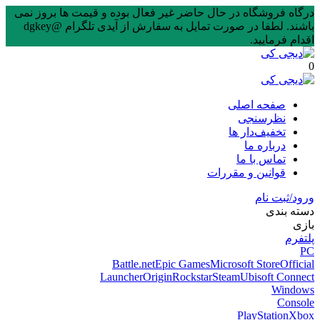
درگاه فروشگاه در حال حاضر غیر فعال بوده و قیمت ها بروز نمی
باشند. لطفا در صورت تمایل به سفارش از آیدی تلگرام @dgkey
اقدام فرمایید.
0
صفحه اصلی
نظرسنجی
تخفیف‌دار ها
درباره ما
تماس با ما
قوانین و مقررات
ورود/ثبت نام
دسته بندی
بازی
پلتفرم
PC
Battle.net
Epic Games
Microsoft Store
Official
Launcher
Origin
Rockstar
Steam
Ubisoft Connect
Windows
Console
PlayStation
Xbox