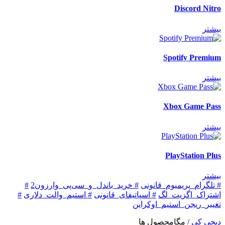
Discord Nitro
بیشتر
Spotify Premium
بیشتر
Xbox Game Pass
بیشتر
PlayStation Plus
بیشتر
# تلگرام_پریمیوم_قانونی
# خرید_باندل_و_سی‌پی_وارزون2
#
اشتراک_اگزیت_لگ
# اسپاتیفای_قانونی
# استیم_والت_دلاری
#
تغییر_ریجن_استیم_اوکراین
دیجی کی
/
مگامحصول ها