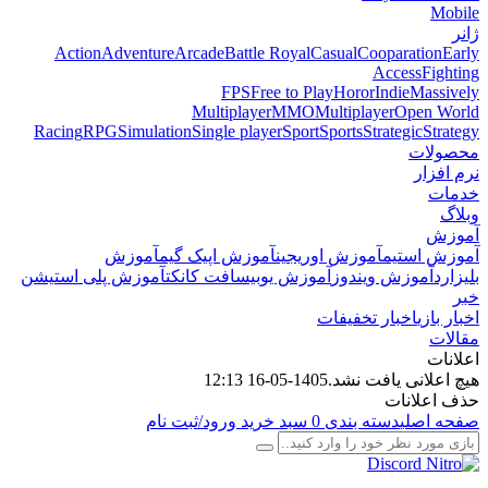
Mobile
ژانر
Action
Adventure
Arcade
Battle Royal
Casual
Cooparation
Early
Access
Fighting
FPS
Free to Play
Horor
Indie
Massively
Multiplayer
MMO
Multiplayer
Open World
Racing
RPG
Simulation
Single player
Sport
Sports
Strategic
Strategy
محصولات
نرم افزار
خدمات
وبلاگ
آموزش
آموزش استیم
آموزش اوریجین
آموزش اپیک گیم
آموزش
بلیزارد
آموزش ویندوز
آموزش یوبیسافت کانکت
آموزش پلی استیشن
خبر
اخبار بازی
اخبار تخفیفات
مقالات
اعلانات
هیچ اعلانی یافت نشد.
1405-05-16 12:13
حذف اعلانات
صفحه اصلی
دسته بندی
0
سبد خرید
ورود/ثبت نام