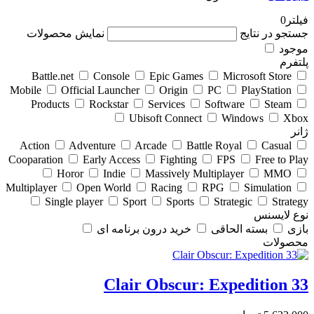
فیلتر
0
جستجو در نتایج
نمایش محصولات
موجود
پلتفرم
Battle.net
Console
Epic Games
Microsoft Store
Mobile
Official Launcher
Origin
PC
PlayStation
Products
Rockstar
Services
Software
Steam
Ubisoft Connect
Windows
Xbox
ژانر
Action
Adventure
Arcade
Battle Royal
Casual
Cooparation
Early Access
Fighting
FPS
Free to Play
Horor
Indie
Massively Multiplayer
MMO
Multiplayer
Open World
Racing
RPG
Simulation
Single player
Sport
Sports
Strategic
Strategy
نوع لایسنس
بازی
بسته الحاقی
خرید درون برنامه ای
محصولات
Clair Obscur: Expedition 33