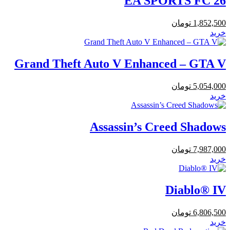
EA SPORTS FC 26
1,852,500
تومان
خرید
Grand Theft Auto V Enhanced – GTA V
5,054,000
تومان
خرید
Assassin’s Creed Shadows
7,987,000
تومان
خرید
Diablo® IV
6,806,500
تومان
خرید