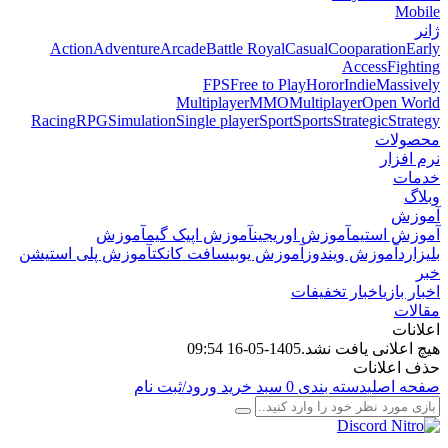
Mobile
ژانر
Action
Adventure
Arcade
Battle Royal
Casual
Cooparation
Early
Access
Fighting
FPS
Free to Play
Horor
Indie
Massively
Multiplayer
MMO
Multiplayer
Open World
Racing
RPG
Simulation
Single player
Sport
Sports
Strategic
Strategy
محصولات
نرم افزار
خدمات
وبلاگ
آموزش
آموزش استیم
آموزش اوریجین
آموزش اپیک گیم
آموزش
بلیزارد
آموزش ویندوز
آموزش یوبیسافت کانکت
آموزش پلی استیشن
خبر
اخبار بازی
اخبار تخفیفات
مقالات
اعلانات
هیچ اعلانی یافت نشد.
1405-05-16 09:54
حذف اعلانات
صفحه اصلی
دسته بندی
0
سبد خرید
ورود/ثبت نام