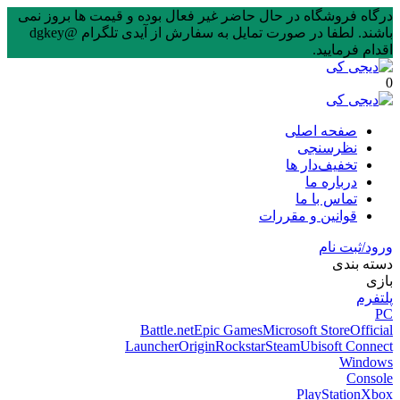
درگاه فروشگاه در حال حاضر غیر فعال بوده و قیمت ها بروز نمی
باشند. لطفا در صورت تمایل به سفارش از آیدی تلگرام @dgkey
اقدام فرمایید.
0
صفحه اصلی
نظرسنجی
تخفیف‌دار ها
درباره ما
تماس با ما
قوانین و مقررات
ورود/ثبت نام
دسته بندی
بازی
پلتفرم
PC
Battle.net
Epic Games
Microsoft Store
Official
Launcher
Origin
Rockstar
Steam
Ubisoft Connect
Windows
Console
PlayStation
Xbox