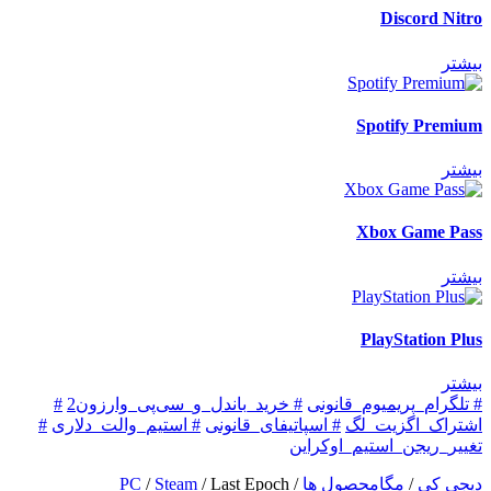
Discord Nitro
بیشتر
Spotify Premium
بیشتر
Xbox Game Pass
بیشتر
PlayStation Plus
بیشتر
# تلگرام_پریمیوم_قانونی
# خرید_باندل_و_سی‌پی_وارزون2
#
اشتراک_اگزیت_لگ
# اسپاتیفای_قانونی
# استیم_والت_دلاری
#
تغییر_ریجن_استیم_اوکراین
دیجی کی
/
مگامحصول ها
/
Last Epoch
/
Steam
/
PC