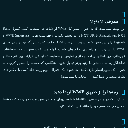
معرفی MyGM
این نوبت شماست که به عنوان مدیر کل WWE از شات ها استفاده کنید. کنترل Raw،
Smackdown، NXT یا NXT UK را در دست بگیرید و فهرست نهایی WWE Superstars و
Legends را پیش‌نویس کنید، سپس با رقیب GM رقابت کنید تا بزرگترین برند در دنیای
WWE را بسازید. با راه‌اندازی رقابت‌های شدید، انواع مسابقات بیش از حد، مسابقات
قهرمانی، رویدادهای پرداخت به ازای نمایش، و مسابقه تسلیحاتی فزاینده بین عرصه‌ها و
تماشاگران، به نمایشی با رتبه برتر تبدیل شوید. هنگامی که صحنه را تنظیم کردید، به
عنوان یک سوپراستار بازی کنید، به عنوان یک جنرال موتورز مداخله کنید، یا عکس‌های
پشت صحنه را صدا کنید — انتخاب با شماست!
رتبه‌ها را از طریق WWE ارتقا دهید
نه یک، بلکه دو ماجراجویی MyRISE با داستان‌های منحصربه‌فرد مردانه و زنانه که به شما
امکان می‌دهد سفر خود را مانند قبل انتخاب کنید.