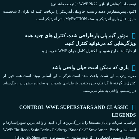
توضیحات کوتاهی از بازی WWE 2K22 : ( ترجمه ماشینی)
اکنون پیش‌سفارش دهید و بسته جاویدان آندرتیکر را دریافت کنید که دارای 3 شخصیت
جایزه قابل بازی آندرتیکر و بسته MyFACTION با تم آندرتیکر است.
موتور گیم پلی بازطراحی شده. کنترل های جدید همه
ویژگی‌هایی که می‌توانید کنترل کنید.
از جایگاه‌ها خارج شوید و با کنترل کامل جهان WWE ضربه بزنید.
بازی که ممکن است خیلی واقعی باشد
ضربه زدن به این شدت باعث شده است هرگز به این آسانی نبوده است همه چیز، از
کنترل‌ها گرفته تا گرافیک خیره‌کننده، بازطراحی شده‌اند، و به‌اندازه حضور در رینگ‌ساید
در رسلمنیا واقعی به نظر می‌رسند.
CONTROL WWE SUPERSTARS AND CLASSIC
LEGENDS
غواصی، ضربات و پایان‌دهنده‌ها را با بزرگ‌ترین‌ها آزاد کنید. و واقعی‌ترین سوپراستارها و
افسانه‌های WWE: The Rock، Sasha Banks، Goldberg، “Stone Cold” Steve Austin، Brock
Lesnar، و بیشتر. لحظاتی در کارنامه نمادین ری میستریو در 2K Showcase. بویاکا!