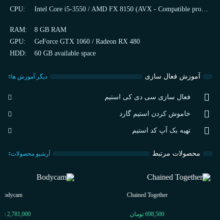
r)
CPU:
Intel Core i5-3550 / AMD FX 8150 (AVX - Compatible processor)
RAM:
8 GB RAM
GPU:
GeForce GTX 1060 / Radeon RX 480
HDD:
60 GB available space
آموزش فعال سازی
دیگر آموزش ها
فعال سازی سی دی کی استیم
خاموش کردن استیم گارد
تهیه بک آپ کد استیم
محصولات مرتبط
آرشیو محصولات
Bodycam
Chained Together
698,500
تومان
2,781,000
توم