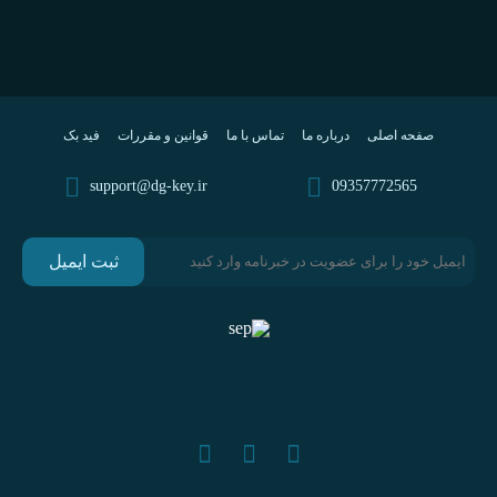
صفحه اصلی
درباره ما
تماس با ما
قوانین و مقررات
فید بک
support@dg-key.ir
09357772565
ثبت ایمیل