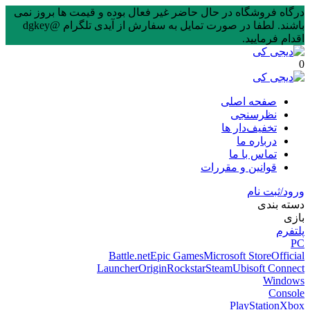
درگاه فروشگاه در حال حاضر غیر فعال بوده و قیمت ها بروز نمی
باشند. لطفا در صورت تمایل به سفارش از آیدی تلگرام @dgkey
اقدام فرمایید.
0
صفحه اصلی
نظرسنجی
تخفیف‌دار ها
درباره ما
تماس با ما
قوانین و مقررات
ورود/ثبت نام
دسته بندی
بازی
پلتفرم
PC
Battle.net
Epic Games
Microsoft Store
Official
Launcher
Origin
Rockstar
Steam
Ubisoft Connect
Windows
Console
PlayStation
Xbox