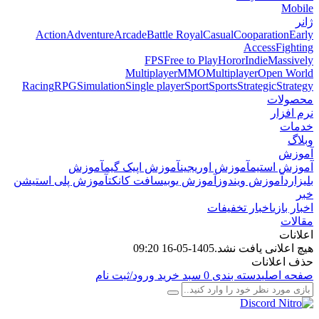
Mobile
ژانر
Action
Adventure
Arcade
Battle Royal
Casual
Cooparation
Early
Access
Fighting
FPS
Free to Play
Horor
Indie
Massively
Multiplayer
MMO
Multiplayer
Open World
Racing
RPG
Simulation
Single player
Sport
Sports
Strategic
Strategy
محصولات
نرم افزار
خدمات
وبلاگ
آموزش
آموزش استیم
آموزش اوریجین
آموزش اپیک گیم
آموزش
بلیزارد
آموزش ویندوز
آموزش یوبیسافت کانکت
آموزش پلی استیشن
خبر
اخبار بازی
اخبار تخفیفات
مقالات
اعلانات
هیچ اعلانی یافت نشد.
1405-05-16 09:20
حذف اعلانات
صفحه اصلی
دسته بندی
0
سبد خرید
ورود/ثبت نام