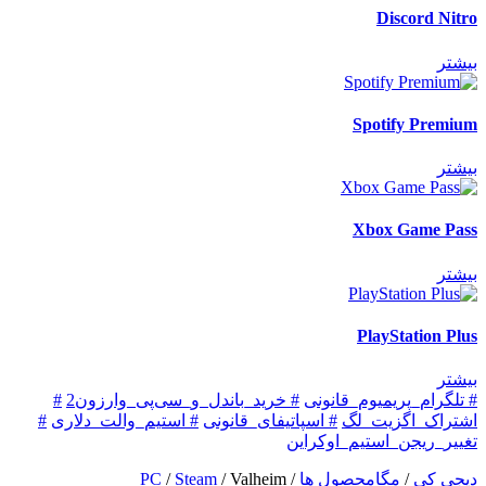
Discord Nitro
بیشتر
Spotify Premium
بیشتر
Xbox Game Pass
بیشتر
PlayStation Plus
بیشتر
# تلگرام_پریمیوم_قانونی
# خرید_باندل_و_سی‌پی_وارزون2
#
اشتراک_اگزیت_لگ
# اسپاتیفای_قانونی
# استیم_والت_دلاری
#
تغییر_ریجن_استیم_اوکراین
دیجی کی
/
مگامحصول ها
/
Valheim
/
Steam
/
PC