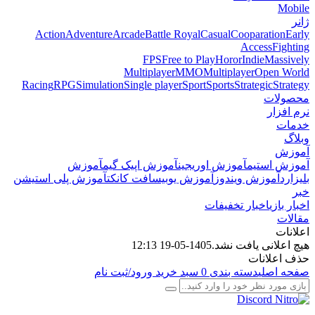
Mobile
ژانر
Action
Adventure
Arcade
Battle Royal
Casual
Cooparation
Early
Access
Fighting
FPS
Free to Play
Horor
Indie
Massively
Multiplayer
MMO
Multiplayer
Open World
Racing
RPG
Simulation
Single player
Sport
Sports
Strategic
Strategy
محصولات
نرم افزار
خدمات
وبلاگ
آموزش
آموزش استیم
آموزش اوریجین
آموزش اپیک گیم
آموزش
بلیزارد
آموزش ویندوز
آموزش یوبیسافت کانکت
آموزش پلی استیشن
خبر
اخبار بازی
اخبار تخفیفات
مقالات
اعلانات
هیچ اعلانی یافت نشد.
1405-05-19 12:13
حذف اعلانات
صفحه اصلی
دسته بندی
0
سبد خرید
ورود/ثبت نام