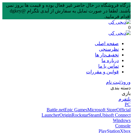
درگاه فروشگاه در حال حاضر غیر فعال بوده و قیمت ها بروز نمی
باشند. لطفا در صورت تمایل به سفارش از آیدی تلگرام @dgkey
اقدام فرمایید.
0
صفحه اصلی
نظرسنجی
تخفیف‌دار ها
درباره ما
تماس با ما
قوانین و مقررات
ورود/ثبت نام
دسته بندی
بازی
پلتفرم
PC
Battle.net
Epic Games
Microsoft Store
Official
Launcher
Origin
Rockstar
Steam
Ubisoft Connect
Windows
Console
PlayStation
Xbox