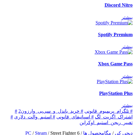
Discord Nitro
بیشتر
Spotify Premium
بیشتر
Xbox Game Pass
بیشتر
PlayStation Plus
بیشتر
# تلگرام_پریمیوم_قانونی
# خرید_باندل_و_سی‌پی_وارزون2
#
اشتراک_اگزیت_لگ
# اسپاتیفای_قانونی
# استیم_والت_دلاری
#
تغییر_ریجن_استیم_اوکراین
دیجی کی
/
مگامحصول ها
/
Street Fighter 6
/
Steam
/
PC