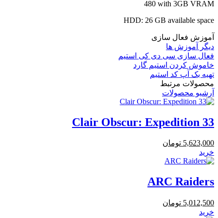
480 with 3GB VRAM
HDD:
26 GB available space
آموزش فعال سازی
دیگر آموزش ها
فعال سازی سی دی کی استیم
خاموش کردن استیم گارد
تهیه بک آپ کد استیم
محصولات مرتبط
آرشیو محصولات
Clair Obscur: Expedition 33
5,623,000
تومان
خرید
ARC Raiders
5,012,500
تومان
خرید