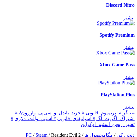
Discord Nitro
بیشتر
Spotify Premium
بیشتر
Xbox Game Pass
بیشتر
PlayStation Plus
بیشتر
# تلگرام_پریمیوم_قانونی
# خرید_باندل_و_سی‌پی_وارزون2
#
اشتراک_اگزیت_لگ
# اسپاتیفای_قانونی
# استیم_والت_دلاری
#
تغییر_ریجن_استیم_اوکراین
دیجی کی
/
مگامحصول ها
/
Resident Evil 2
/
Steam
/
PC