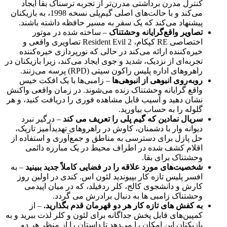
کنترل مدرن برداشتی مدرن‌تر از تجربه ترسناک بقا ایجاد
می‌کند و با حالت‌های اصلی گیم‌پلی نسخه 1998، به بازیکنان
پیشنهاد می‌کند که یک سفر به مسیر حافظه داشته باشند.
تصاویر واقع‌گرایانه وحشتناک
– ساخته شده در موتور
اختصاصی RE کپکام، Resident Evil 2 تصاویری واقعی و
خیره‌کننده ارائه می‌کند در حالی که نورپردازی خیره‌کننده
تجربه‌ای از نزدیک، شدید و جوی ایجاد می‌کند، زیرا بازیکنان در
راهروهای اداره پلیس راکون سیتی (RPD) پرسه می‌زنند.
روبه‌روی انبوهی از انبوهی‌ها
– زامبی‌ها با یک افکت خیس
واقع گرایانه وحشتناک زنده می‌شوند. در زمان واقعی واکنش
نشان دهید و آسیب قابل مشاهده فوری را دریافت کنید، و هر
گلوله را به حساب بیاورید.
سریال نمادین که گیم پلی را تعریف می کند
– درگیر نبرد
دیوانه وار با دشمنان، کاوش در راهروهای تهدیدآمیز تاریک،
حل پازل برای دسترسی به مناطق و جمع‌آوری و استفاده از
اقلام کشف شده در اطراف محیط در یک مبارزه دائمی
وحشتناک برای بقا.
شخصیت‌های مورد علاقه را در فضایی کاملاً جدید ببینید
– به
افسر پلیس تازه کار بپیوندید لئون اس. کندی در اولین روز
کارش و دانشجوی کالج، کلر ردفیلد، که در میان اپیدمی
وحشتناک زامبی ها به دنبال برادرش می گردد.
به کفش های تازه کار هر دو قهرمان قدم بگذارید.
– از
کمپین‌های قابل پخش جداگانه برای لئون و کلر لذت ببرید و به
بازیکنان این امکان را می‌دهد تا داستان را از منظر هر دو