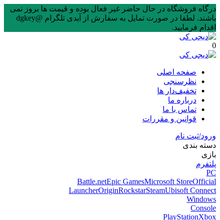
درگاه فروشگاه در حال حاضر غیر فعال بوده و قیمت ها بروز نمی
باشند. لطفا در صورت تمایل به سفارش از آیدی تلگرام @dgkey
اقدام فرمایید.
0
صفحه اصلی
نظرسنجی
تخفیف‌دار ها
درباره ما
تماس با ما
قوانین و مقررات
ورود/ثبت نام
دسته بندی
بازی
پلتفرم
PC
Battle.net
Epic Games
Microsoft Store
Official
Launcher
Origin
Rockstar
Steam
Ubisoft Connect
Windows
Console
PlayStation
Xbox