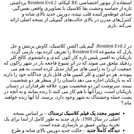
استفاده از موتور اختصاصی RE کپکام، Resident Evil 2 برداشتی
تازه از حماسه وحشت بقا کلاسیک با تصاویری واقعی نفس‌گیر،
صدای غوطه‌ورکننده قلب تپنده، دوربین جدید بالای شانه و
کنترل‌های مدرن در بالای حالت‌های گیم‌پلی از نسخه اصلی ارائه
می‌کند. بازی
در Resident Evil 2، گیم پلی اکشن کلاسیک، کاوش پرتنش و حل
پازل که مجموعه Resident Evil را تعریف کرده بود، بازمی گردد.
بازیکنان به افسر پلیس تازه کار لئون کندی و دانشجوی کالج کلر
ردفیلد ملحق می شوند که در اثر شیوع فاجعه بار در شهر راکون که
جمعیت آن را به زامبی های مرگبار تبدیل کرده است، به هم می
پیوندند. هر دو لئون و کلر کمپین های قابل بازی جداگانه خود را دارند
که به بازیکنان اجازه می دهد داستان را از منظر هر دو شخصیت
ببینند. سرنوشت این دو شخصیت مورد علاقه طرفداران در دستان
بازیکنان است، زیرا آنها با هم کار می کنند تا زنده بمانند و به آنچه در
پشت حمله وحشتناک به شهر وجود دارد، برسند. آیا آنها زنده خواهند
ماند؟
تصویر مجدد یک فیلم کلاسیک ترسناک
– بر اساس نسخه
اصلی در سال 1998، بازی جدید به طور کامل از ابتدا برای یک
تجربه روایی عمیق تر بازسازی شده است.
دیدگاه کاملاً جدید
– حالت جدید دوربین بالای شانه و طرح