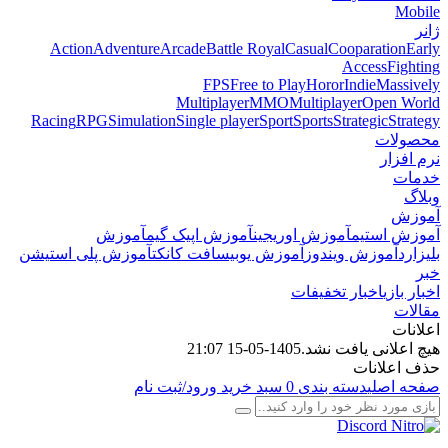
Mobile
ژانر
Action
Adventure
Arcade
Battle Royal
Casual
Cooparation
Early
Access
Fighting
FPS
Free to Play
Horor
Indie
Massively
Multiplayer
MMO
Multiplayer
Open World
Racing
RPG
Simulation
Single player
Sport
Sports
Strategic
Strategy
محصولات
نرم افزار
خدمات
وبلاگ
آموزش
آموزش استیم
آموزش اوریجین
آموزش اپیک گیم
آموزش
بلیزارد
آموزش ویندوز
آموزش یوبیسافت کانکت
آموزش پلی استیشن
خبر
اخبار بازی
اخبار تخفیفات
مقالات
اعلانات
هیچ اعلانی یافت نشد.
1405-05-15 21:07
حذف اعلانات
صفحه اصلی
دسته بندی
0
سبد خرید
ورود/ثبت نام