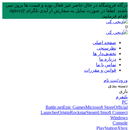
درگاه فروشگاه در حال حاضر غیر فعال بوده و قیمت ها بروز نمی
باشند. لطفا در صورت تمایل به سفارش از آیدی تلگرام @dgkey
اقدام فرمایید.
0
صفحه اصلی
نظرسنجی
تخفیف‌دار ها
درباره ما
تماس با ما
قوانین و مقررات
ورود/ثبت نام
دسته بندی
بازی
پلتفرم
PC
Battle.net
Epic Games
Microsoft Store
Official
Launcher
Origin
Rockstar
Steam
Ubisoft Connect
Windows
Console
PlayStation
Xbox