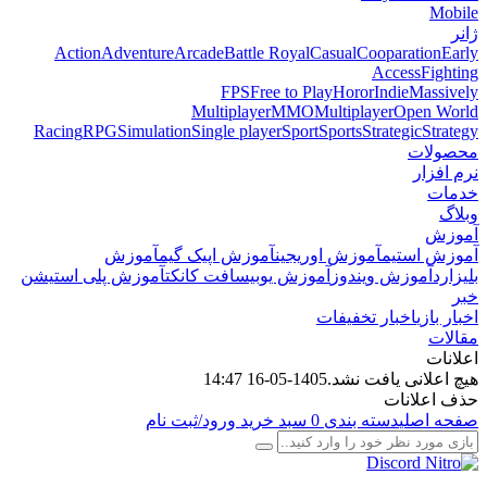
Mobile
ژانر
Action
Adventure
Arcade
Battle Royal
Casual
Cooparation
Early
Access
Fighting
FPS
Free to Play
Horor
Indie
Massively
Multiplayer
MMO
Multiplayer
Open World
Racing
RPG
Simulation
Single player
Sport
Sports
Strategic
Strategy
محصولات
نرم افزار
خدمات
وبلاگ
آموزش
آموزش استیم
آموزش اوریجین
آموزش اپیک گیم
آموزش
بلیزارد
آموزش ویندوز
آموزش یوبیسافت کانکت
آموزش پلی استیشن
خبر
اخبار بازی
اخبار تخفیفات
مقالات
اعلانات
هیچ اعلانی یافت نشد.
1405-05-16 14:47
حذف اعلانات
صفحه اصلی
دسته بندی
0
سبد خرید
ورود/ثبت نام