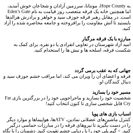
به Hope County، مونتانا، سرزمین آزادان و شجاعان خوش آمدید،
اما همچنین خانه یک فرقه متعصب روز قیامت به نام Eden’s Gate
است. در مقابل رهبر فرقه جوزف سید و خواهر و برادرش هرالدها
بایستید تا آتش مقاومت را برافروخته و جامعه محاصره شده را آزاد
کنید.
مبارزه با یک فرقه مرگبار
امید آزاد شهرستان در تعاونی انفرادی یا دو نفره. برای کمک به
شکست فرقه، اسلحه ها و نیش ها را استخدام کنید.
جهانی که به عقب برمی گردد
فرقه و اعضای آن را ویران می کند، اما مراقب خشم جوزف سید و
دنبال کنندگان او.
مسیر خود را بسازید
شخصیت خود را بسازید و ماجراجویی خود را در بزرگترین بازی Far
Cry قابل شخصی سازی تا کنون انتخاب کنید!
اسباب بازی های پویا
کنترل ماشین‌های عضلانی نمادین، ATVها، هواپیماها و موارد دیگر
را در دست بگیرید تا نیروهای فرقه را در مبارزات حماسی درگیر
کنید. > گیم پلی خود را با ردیابی چشم تقویت کنید. دشمنان را با نگاه