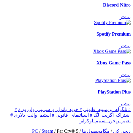
Discord Nitro
بیشتر
Spotify Premium
بیشتر
Xbox Game Pass
بیشتر
PlayStation Plus
بیشتر
# تلگرام_پریمیوم_قانونی
# خرید_باندل_و_سی‌پی_وارزون2
#
اشتراک_اگزیت_لگ
# اسپاتیفای_قانونی
# استیم_والت_دلاری
#
تغییر_ریجن_استیم_اوکراین
دیجی کی
/
مگامحصول ها
/
Far Cry® 5
/
Steam
/
PC