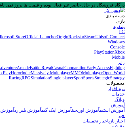
درگاه فروشگاه در حال حاضر غیر فعال بوده و قیمت ها بروز نمی باشند. لطفا در
دسته بندی
بازی
پلتفرم
PC
icrosoft Store
Official Launcher
Origin
Rockstar
Steam
Ubisoft Connect
Windows
Console
PlayStation
Xbox
Mobile
ژانر
dventure
Arcade
Battle Royal
Casual
Cooparation
Early Access
Fighting
o Play
Horor
Indie
Massively Multiplayer
MMO
Multiplayer
Open World
Racing
RPG
Simulation
Single player
Sport
Sports
Strategic
Strategy
محصولات
نرم افزار
خدمات
وبلاگ
آموزش
آموزش استیم
آموزش اوریجین
آموزش اپیک گیم
آموزش بلیزارد
آموزش و
خبر
اخبار بازی
اخبار تخفیفات
مقالات