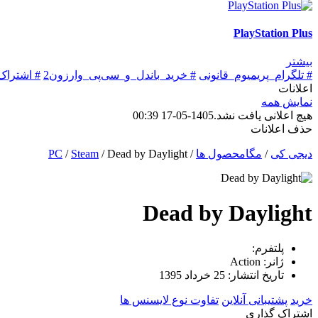
PlayStation Plus
بیشتر
# تلگرام_پریمیوم_قانونی
# خرید_باندل_و_سی‌پی_وارزون2
# اشتراک
اعلانات
نمایش همه
هیچ اعلانی یافت نشد.
1405-05-17 00:39
حذف اعلانات
دیجی کی
/
مگامحصول ها
/
Dead by Daylight
/
Steam
/
PC
Dead by Daylight
پلتفرم:
ژانر:
Action
تاریخ انتشار:
25 خرداد 1395
خرید
پشتیبانی آنلاین
تفاوت نوع لایسنس ها
اشتراک گذاری