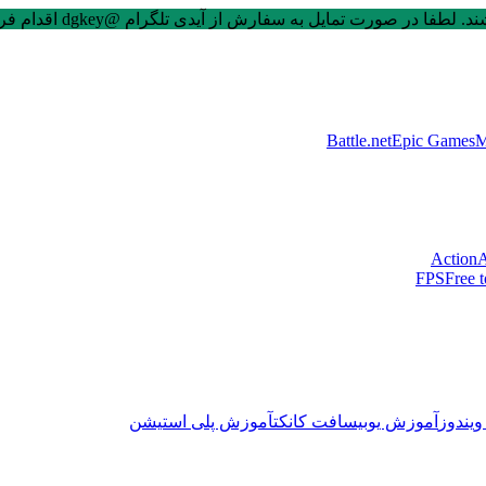
 صورت تمایل به سفارش از آیدی تلگرام @dgkey اقدام فرمایید.
Battle.net
Epic Games
M
Action
A
FPS
Free t
یندوز
آموزش یوبیسافت کانکت
آموزش پلی استیشن