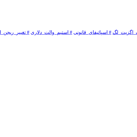
_اگزیت_لگ
# اسپاتیفای_قانونی
# استیم_والت_دلاری
# تغییر_ریجن_ا