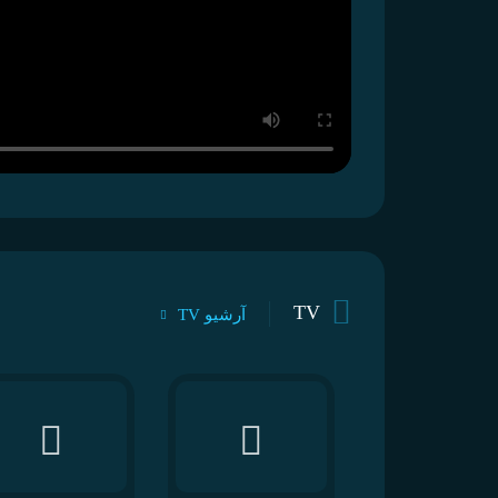
TV
آرشیو TV