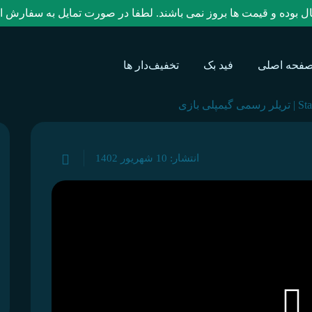
و قیمت ها بروز نمی باشند. لطفا در صورت تمایل به سفارش از آیدی تلگرام @key
فحه اصلی
فید بک
تخفیف‌دار ها
 گیمپلی بازی
انتشار: 10 شهریور 1402