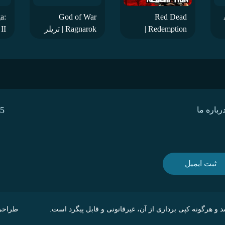
a:
God of War
Red Dead
Redemption |
Ragnarok | تریلر
تریلر زمان عرضه
زمان عرضه
تر
بازی
نسخه PC بازی
5
رباره ما
ثبت ایمیل
 و هرگونه کپی برداری از آن، غیرقانونی و قابل پیگرد است.
طراحی