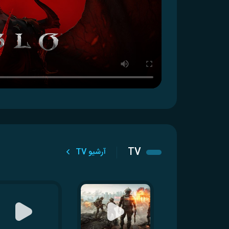
TV
آرشیو TV