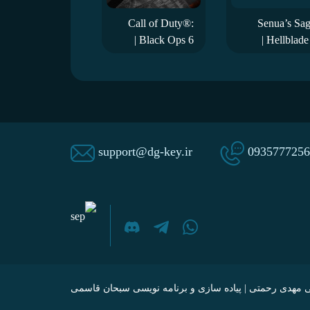
Call of Duty®:
Senua’s Sag
Black Ops 6 |
Hellblade II |
یلر معرفی بازی
تریلر معرفی و
گیم پلی بازی
support@dg-key.ir
0935777256
 مهدی رحمتی
|
پیاده سازی و برنامه نویسی سبحان قاسمی