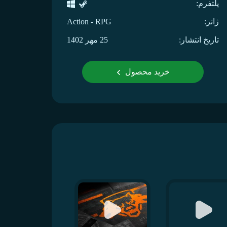
پلتفرم:
ژانر:
Action - RPG
تاریخ انتشار:
25 مهر 1402
خرید محصول