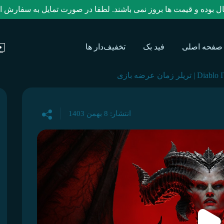
و قیمت ها بروز نمی باشند. لطفا در صورت تمایل به سفارش از آیدی تلگرام @key
صفحه اصلی
فید بک
تخفیف‌دار ها
Diab | تریلر زمان عرضه بازی
انتشار: 8 بهمن 1403