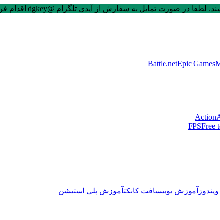
 صورت تمایل به سفارش از آیدی تلگرام @dgkey اقدام فرمایید.
Battle.net
Epic Games
M
Action
A
FPS
Free t
یندوز
آموزش یوبیسافت کانکت
آموزش پلی استیشن