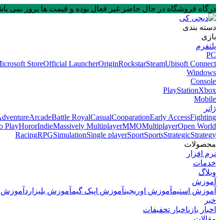
درگاه فروشگاه در حال حاضر غیر فعال بوده و قیمت ها بروز نمی باشند. لطفا در
دسته بندی
بازی
پلتفرم
PC
icrosoft Store
Official Launcher
Origin
Rockstar
Steam
Ubisoft Connect
Windows
Console
PlayStation
Xbox
Mobile
ژانر
dventure
Arcade
Battle Royal
Casual
Cooparation
Early Access
Fighting
o Play
Horor
Indie
Massively Multiplayer
MMO
Multiplayer
Open World
Racing
RPG
Simulation
Single player
Sport
Sports
Strategic
Strategy
محصولات
نرم افزار
خدمات
وبلاگ
آموزش
آموزش استیم
آموزش اوریجین
آموزش اپیک گیم
آموزش بلیزارد
آموزش و
خبر
اخبار بازی
اخبار تخفیفات
مقالات