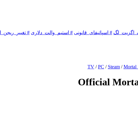
_اگزیت_لگ
# اسپاتیفای_قانونی
# استیم_والت_دلاری
# تغییر_ریجن_ا
TV
/
PC
/
Steam
/
Mortal
Official Mort