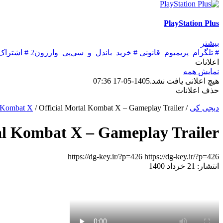
PlayStation Plus
بیشتر
# تلگرام_پریمیوم_قانونی
# خرید_باندل_و_سی‌پی_وارزون2
# اشتراک
اعلانات
نمایش همه
هیچ اعلانی یافت نشد.
1405-05-17 07:36
حذف اعلانات
دیجی کی
/
Official Mortal Kombat X – Gameplay Trailer
/
 Kombat X
al Kombat X – Gameplay Trailer
https://dg-key.ir/?p=426
https://dg-key.ir/?p=426
انتشار: 21 خرداد 1400