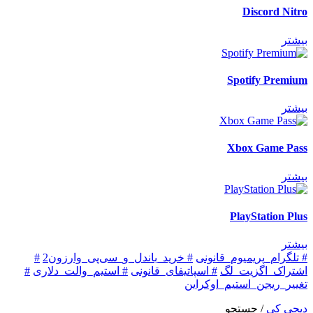
Discord Nitro
بیشتر
Spotify Premium
بیشتر
Xbox Game Pass
بیشتر
PlayStation Plus
بیشتر
# تلگرام_پریمیوم_قانونی
# خرید_باندل_و_سی‌پی_وارزون2
#
اشتراک_اگزیت_لگ
# اسپاتیفای_قانونی
# استیم_والت_دلاری
#
تغییر_ریجن_استیم_اوکراین
دیجی کی
/
جستجو