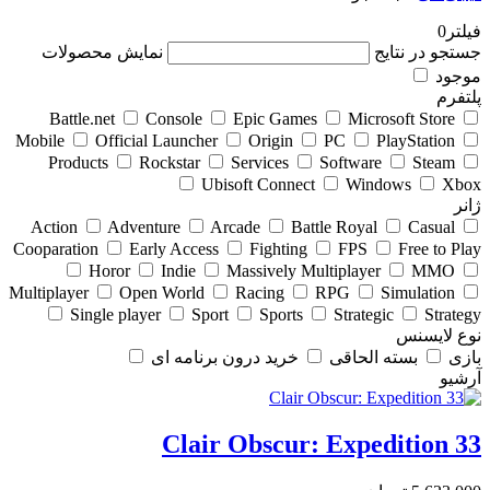
فیلتر
0
جستجو در نتایج
نمایش محصولات
موجود
پلتفرم
Battle.net
Console
Epic Games
Microsoft Store
Mobile
Official Launcher
Origin
PC
PlayStation
Products
Rockstar
Services
Software
Steam
Ubisoft Connect
Windows
Xbox
ژانر
Action
Adventure
Arcade
Battle Royal
Casual
Cooparation
Early Access
Fighting
FPS
Free to Play
Horor
Indie
Massively Multiplayer
MMO
Multiplayer
Open World
Racing
RPG
Simulation
Single player
Sport
Sports
Strategic
Strategy
نوع لایسنس
بازی
بسته الحاقی
خرید درون برنامه ای
آرشیو
Clair Obscur: Expedition 33