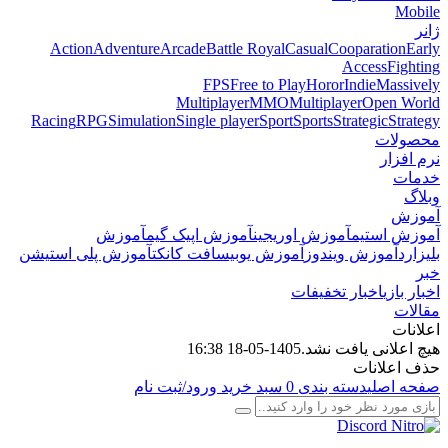
Mobile
ژانر
Action
Adventure
Arcade
Battle Royal
Casual
Cooparation
Early
Access
Fighting
FPS
Free to Play
Horor
Indie
Massively
Multiplayer
MMO
Multiplayer
Open World
Racing
RPG
Simulation
Single player
Sport
Sports
Strategic
Strategy
محصولات
نرم افزار
خدمات
وبلاگ
آموزش
آموزش استیم
آموزش اوریجین
آموزش اپیک گیم
آموزش
بلیزارد
آموزش ویندوز
آموزش یوبیسافت کانکت
آموزش پلی استیشن
خبر
اخبار بازی
اخبار تخفیفات
مقالات
اعلانات
هیچ اعلانی یافت نشد.
1405-05-18 16:38
حذف اعلانات
صفحه اصلی
دسته بندی
0
سبد خرید
ورود/ثبت نام