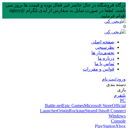
درگاه فروشگاه در حال حاضر غیر فعال بوده و قیمت ها بروز نمی
باشند. لطفا در صورت تمایل به سفارش از آیدی تلگرام @dgkey
اقدام فرمایید.
0
صفحه اصلی
نظرسنجی
تخفیف‌دار ها
درباره ما
تماس با ما
قوانین و مقررات
ورود/ثبت نام
دسته بندی
بازی
پلتفرم
PC
Battle.net
Epic Games
Microsoft Store
Official
Launcher
Origin
Rockstar
Steam
Ubisoft Connect
Windows
Console
PlayStation
Xbox